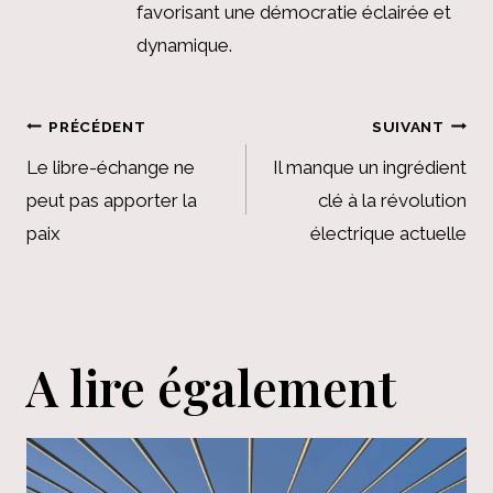
favorisant une démocratie éclairée et
dynamique.
Navigation
PRÉCÉDENT
SUIVANT
de
Le libre-échange ne
Il manque un ingrédient
peut pas apporter la
clé à la révolution
l’article
paix
électrique actuelle
A lire également