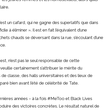
aire.
est un cafard, qui ne gagne des superlatifs que dans
ile à éliminer ». Il est en fait l’équivalent d’une
hets chauds se déversant dans la rue, s’écoulant d’une
ace.
 est, n’est pas le seul responsable de cette
 veuille certainement s’attribuer le mérite du
de classe, des halls universitaires et des lieux de
aré bien avant l’été de célébrité de Tate.
ières années – à la fois #MeToo et Black Lives
duire des victoires concrètes. Le résultat naturel de