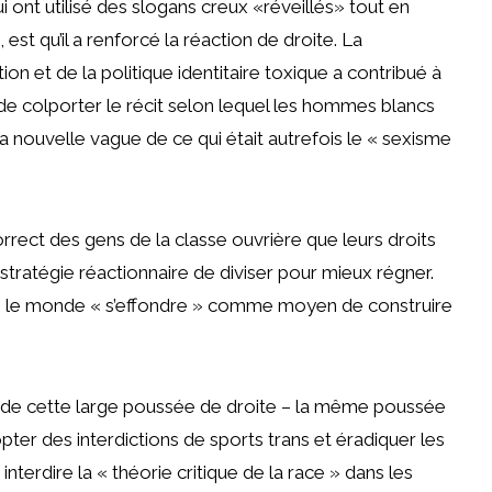
 ont utilisé des slogans creux «réveillés» tout en
st qu’il a renforcé la réaction de droite. La
ion et de la politique identitaire toxique a contribué à
e colporter le récit selon lequel les hommes blancs
la nouvelle vague de ce qui était autrefois le « sexisme
orrect des gens de la classe ouvrière que leurs droits
 stratégie réactionnaire de diviser pour mieux régner.
ue le monde « s’effondre » comme moyen de construire
nt de cette large poussée de droite – la même poussée
pter des interdictions de sports trans et éradiquer les
interdire la « théorie critique de la race » dans les