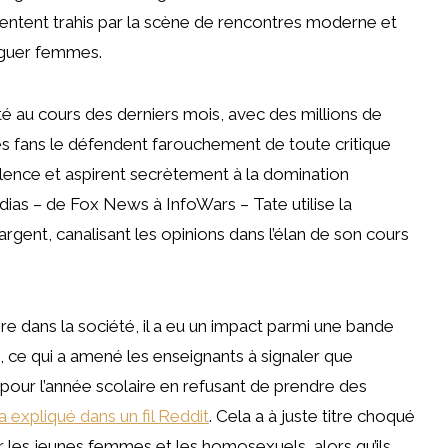
entent trahis par la scène de rencontres moderne et
juguer femmes.
 au cours des derniers mois, avec des millions de
Ses fans le défendent farouchement de toute critique
iolence et aspirent secrètement à la domination
ias – de Fox News à InfoWars – Tate utilise la
ent, canalisant les opinions dans l’élan de son cours
re dans la société, il a eu un impact parmi une bande
 ce qui a amené les enseignants à signaler que
 pour l’année scolaire en refusant de prendre des
a expliqué dans un fil Reddit
. Cela a à juste titre choqué
ier les jeunes femmes et les homosexuels, alors qu’ils