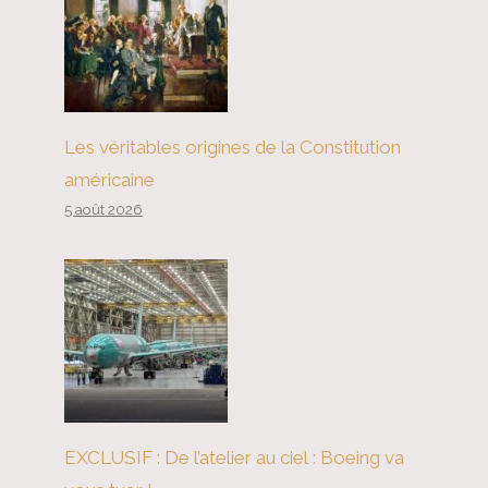
Les véritables origines de la Constitution
américaine
5 août 2026
EXCLUSIF : De l’atelier au ciel : Boeing va