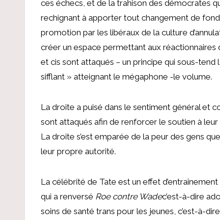
ces échecs, et de la trahison des démocrates qui
rechignant à apporter tout changement de fond, e
promotion par les libéraux de la culture d’annulat
créer un espace permettant aux réactionnaires d
et cis sont attaqués – un principe qui sous-tend 
sifflant » atteignant le mégaphone -le volume.
La droite a puisé dans le sentiment général et c
sont attaqués afin de renforcer le soutien à leur
La droite s’est emparée de la peur des gens q
leur propre autorité.
La célébrité de Tate est un effet d’entraîneme
qui a renversé
Roe contre Wade
c’est-à-dire ado
soins de santé trans pour les jeunes, c’est-à-dire 