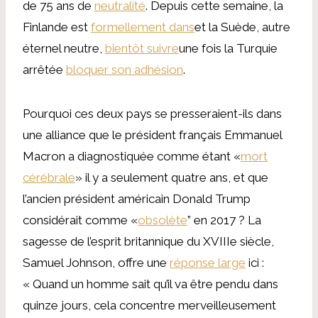
de 75 ans de
neutralité
. Depuis cette semaine, la
Finlande est
formellement dans
et la Suède, autre
éternel neutre,
bientôt suivre
une fois la Turquie
arrêtée
bloquer son adhésion
.
Pourquoi ces deux pays se presseraient-ils dans
une alliance que le président français Emmanuel
Macron a diagnostiquée comme étant «
mort
cérébrale
» il y a seulement quatre ans, et que
l’ancien président américain Donald Trump
considérait comme «
obsolète
” en 2017 ? La
sagesse de l’esprit britannique du XVIIIe siècle,
Samuel Johnson, offre une
réponse large
ici :
« Quand un homme sait qu’il va être pendu dans
quinze jours, cela concentre merveilleusement