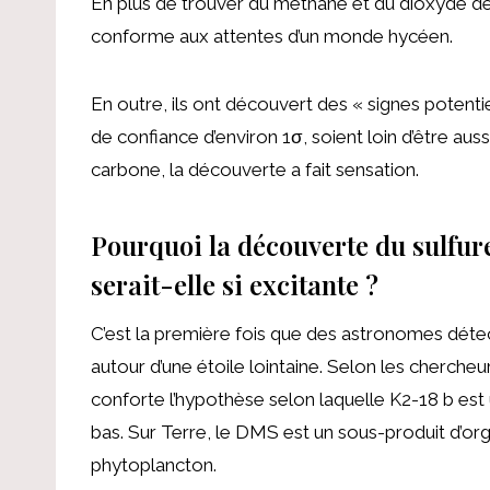
En plus de trouver du méthane et du dioxyde de 
conforme aux attentes d’un monde hycéen.
En outre, ils ont découvert des « signes potent
de confiance d’environ 1σ, soient loin d’être au
carbone, la découverte a fait sensation.
Pourquoi la découverte du sulfur
serait-elle si excitante ?
C’est la première fois que des astronomes dét
autour d’une étoile lointaine. Selon les chercheur
conforte l’hypothèse selon laquelle K2-18 b est u
bas. Sur Terre, le DMS est un sous-produit d’org
phytoplancton.