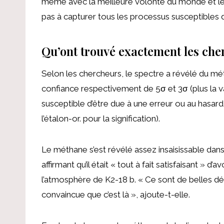
même avec la meilleure volonté du monde et l
pas à capturer tous les processus susceptibles 
Qu’ont trouvé exactement les che
Selon les chercheurs, le spectre a révélé du m
confiance respectivement de 5σ et 3σ (plus la v
susceptible d’être due à une erreur ou au hasar
l’étalon-or. pour la signification).
Le méthane s’est révélé assez insaisissable dan
affirmant qu’il était « tout à fait satisfaisant » 
l’atmosphère de K2-18 b. « Ce sont de belles dé
convaincue que c’est là », ajoute-t-elle.