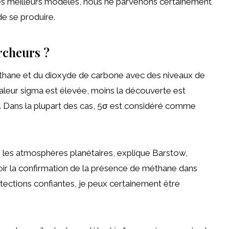
es meilleurs modèles, nous ne parvenons certainement
de se produire.
rcheurs ?
éthane et du dioxyde de carbone avec des niveaux de
aleur sigma est élevée, moins la découverte est
d. Dans la plupart des cas, 5σ est considéré comme
s les atmosphères planétaires, explique Barstow,
d’avoir la confirmation de la présence de méthane dans
tections confiantes, je peux certainement être