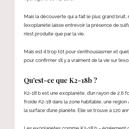
Mais la découverte qui a fait le plus grand brui
l’exoplanète laisse entrevoir la présence de sul
n’est produite que par la vie.
Mais est-il trop tôt pour s’enthousiasmer et qu
pour confirmer s’il y a vraiment de la vie sur l’ex
Qu’est-ce que K2-18b ?
K2-18 b est une exoplanète, d’un rayon de 2,6 fois
froide K2-18 dans la zone habitable, une région au
la surface d’une planète. Elle se trouve à 120 an
Les exoplanètes comme K2-18 b – également c