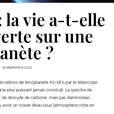
 la vie a-t-elle
erte sur une
anète ?
15 septembre 2023
rvations de l’exoplanète K2-18 b par le télescope
le plus puissant jamais construit. Le spectre de
et de dioxyde de carbone, mais pas d’ammoniac,
 y avoir un océan d’eau sous l’atmosphère riche en