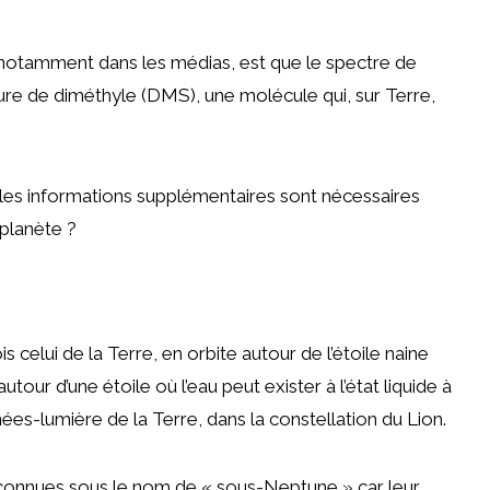
t, notamment dans les médias, est que le spectre de
fure de diméthyle (DMS), une molécule qui, sur Terre,
elles informations supplémentaires sont nécessaires
oplanète ?
 celui de la Terre, en orbite autour de l’étoile naine
tour d’une étoile où l’eau peut exister à l’état liquide à
nées-lumière de la Terre, dans la constellation du Lion.
onnues sous le nom de « sous-Neptune » car leur