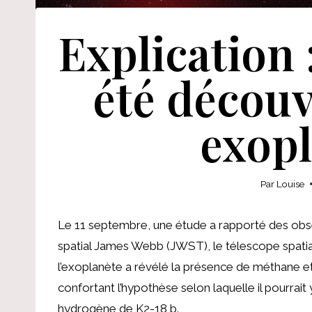
Explication :
été découv
exopl
Par
Louise
Le 11 septembre, une étude a rapporté des obse
spatial James Webb (JWST), le télescope spatial 
l’exoplanète a révélé la présence de méthane 
confortant l’hypothèse selon laquelle il pourrait
hydrogène de K2-18 b.