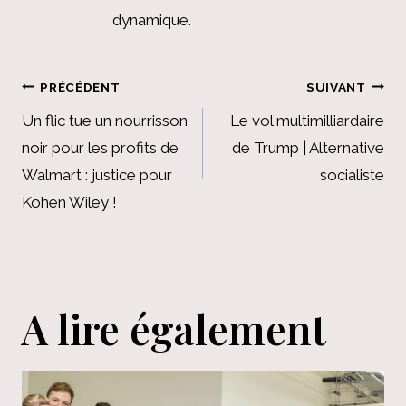
dynamique.
Navigation
PRÉCÉDENT
SUIVANT
de
Un flic tue un nourrisson
Le vol multimilliardaire
noir pour les profits de
de Trump | Alternative
l’article
Walmart : justice pour
socialiste
Kohen Wiley !
A lire également