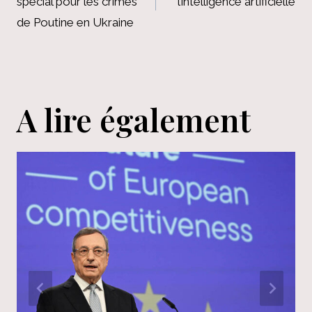
spécial pour les crimes
l’intelligence artificielle
l’article
de Poutine en Ukraine
A lire également