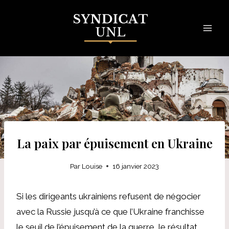
Skip
to
content
La paix par épuisement en Ukraine
Par
Louise
16 janvier 2023
Si les dirigeants ukrainiens refusent de négocier
avec la Russie jusqu’à ce que l’Ukraine franchisse
le seuil de l’épuisement de la guerre, le résultat