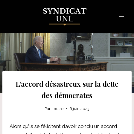
Skip
to
content
L’accord désastreux sur la dette
des démocrates
Par
Louise
6 juin 2023
Alors qu’ils se félicitent d’avoir conclu un accord