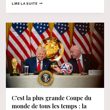
LA
LIRE LA SUITE
CONFIANCE
DANS
L’ENSEIGNEMENT
SUPÉRIEUR
LAISSE
À
DÉSIRER :
38 %
DES
ADULTES
DÉCLARENT
AVOIR
UNE
CONFIANCE
ÉLEVÉE
C’est la plus grande Coupe du
monde de tous les temps : la