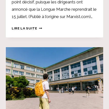
point décisif, puisque les dirigeants ont
annoncé que la Longue Marche reprendrait le
15 juillet. (Publié à l’origine sur Marxist.com)…
15
LIRE LA SUITE
JUILLET
LONGUE
MARCHE
DANS
«
L’AZAD
»
CACHEMIRE
:
TOUT
LE
POUVOIR
AUX
COMITÉS