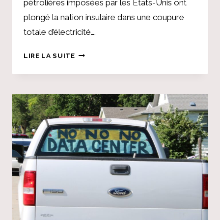
pétrolières imposées par les États-Unis ont
plongé la nation insulaire dans une coupure
totale d’électricité….
NE
LIRE LA SUITE
TOUCHEZ
PAS
À
CUBA
!
QU’Y
A-
T-
IL
DERRIÈRE
LE
SIÈGE
DE
TRUMP