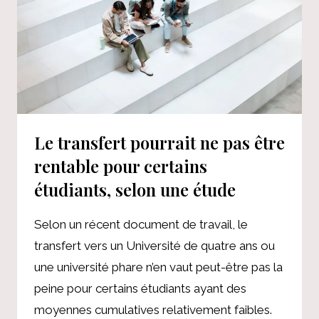
TOUS
LES
TEMPS
:
LA
CLASSE
OUVRIÈRE
N’EST
Le transfert pourrait ne pas être
PAS
INVITÉE
rentable pour certains
étudiants, selon une étude
Selon un récent document de travail, le
transfert vers un Université de quatre ans ou
une université phare n’en vaut peut-être pas la
peine pour certains étudiants ayant des
moyennes cumulatives relativement faibles.