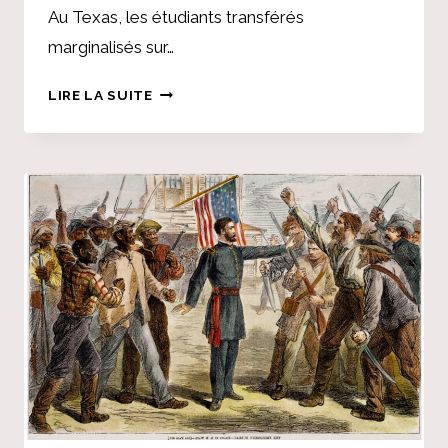
Au Texas, les étudiants transférés
marginalisés sur…
LE
LIRE LA SUITE
TRANSFERT
POURRAIT
NE
PAS
ÊTRE
RENTABLE
POUR
CERTAINS
ÉTUDIANTS,
SELON
UNE
ÉTUDE