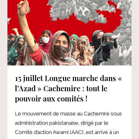
EMPLOIS
D’ENTRÉE
DANS
UNE
CARRIÈRE,
SELON
UNE
ANALYSE
15 juillet Longue marche dans «
l’Azad » Cachemire : tout le
pouvoir aux comités !
Le mouvement de masse au Cachemire sous
administration pakistanaise, dirigé par le
Comité d’action Awami (AAC), est arrivé à un