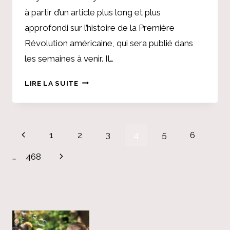
à partir d’un article plus long et plus
approfondi sur l’histoire de la Première
Révolution américaine, qui sera publié dans
les semaines à venir. Il…
CE
LIRE LA SUITE
QU’ILS
NE
VOUS
Page
ONT
Previous
1
2
3
4
5
6
PAS
navigation
Page
DIT
Next
…
468
SUR
Page
LA
RÉVOLUTION
AMÉRICAINE