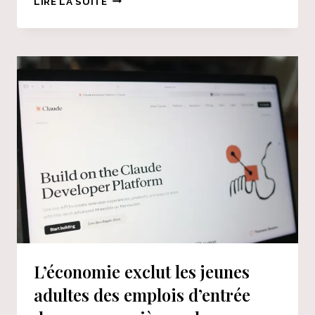
LIRE LA SUITE
MURDERS
AGAIN :
CONSTRUISEZ
LA
RIPOSTE
DE
HOUSTON
AU
MAINE !
L’économie exclut les jeunes
adultes des emplois d’entrée