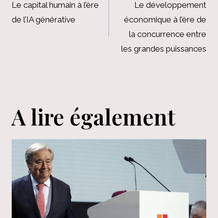
de
Le capital humain à l’ère
Le développement
de l’IA générative
économique à l’ère de
l’article
la concurrence entre
les grandes puissances
A lire également