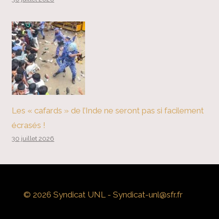
Les « cafards » de l’Inde ne seront pas si facilement
écrasés !
30 juillet 2026
© 2026 Syndicat UNL - Syndicat-unl@sfr.fr