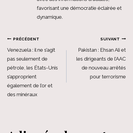
favorisant une démocratie éclairée et
dynamique.
Navigation
PRÉCÉDENT
SUIVANT
de
Venezuela : il ne s’agit
Pakistan : Ehsan Ali et
pas seulement de
les dirigeants de l’AAC
l’article
pétrole, les États-Unis
de nouveau arrêtés
s’approprient
pour terrorisme
également de l’or et
des minéraux