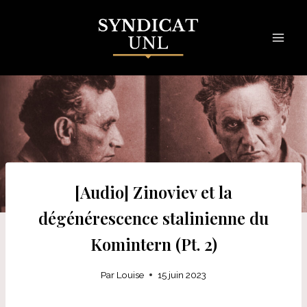
Skip
to
content
[Audio] Zinoviev et la
dégénérescence stalinienne du
Komintern (Pt. 2)
Par
Louise
15 juin 2023