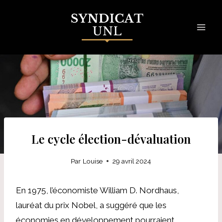
Skip
to
content
Le cycle élection-dévaluation
Par
Louise
29 avril 2024
En 1975, l’économiste William D. Nordhaus,
lauréat du prix Nobel, a suggéré que les
économies en développement pourraient