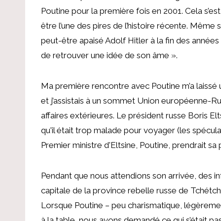
Poutine pour la première fois en 2001. Cela s’es
être l’une des pires de l’histoire récente. Même 
peut-être apaisé Adolf Hitler à la fin des années 1
de retrouver une idée de son âme ».
Ma première rencontre avec Poutine m’a laissé u
et j’assistais à un sommet Union européenne-R
affaires extérieures. Le président russe Boris Elt
qu'il était trop malade pour voyager (les spécul
Premier ministre d'Eltsine, Poutine, prendrait sa 
Pendant que nous attendions son arrivée, des in
capitale de la province rebelle russe de Tchétch
Lorsque Poutine – peu charismatique, légèrement 
à la table, nous avons demandé ce qui s’était pa