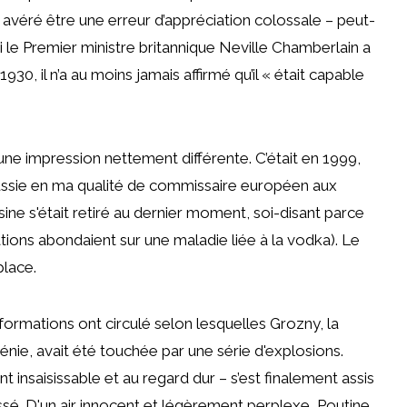
t avéré être une erreur d’appréciation colossale – peut-
si le Premier ministre britannique Neville Chamberlain a
930, il n’a au moins jamais affirmé qu’il « était capable
ne impression nettement différente. C’était en 1999,
ussie en ma qualité de commissaire européen aux
sine s'était retiré au dernier moment, soi-disant parce
ations abondaient sur une maladie liée à la vodka). Le
place.
formations ont circulé selon lesquelles Grozny, la
énie, avait été touchée par une série d'explosions.
insaisissable et au regard dur – s’est finalement assis
ssé. D'un air innocent et légèrement perplexe, Poutine