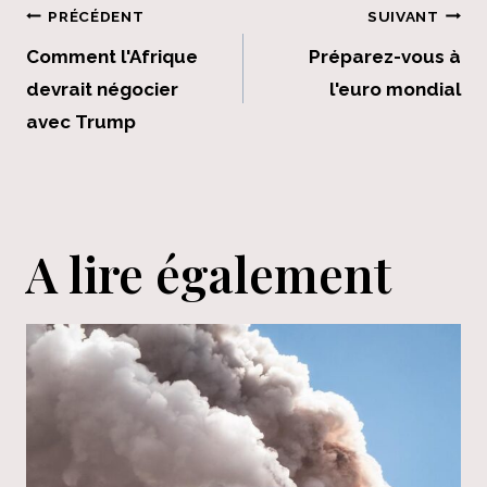
Navigation
PRÉCÉDENT
SUIVANT
de
Comment l'Afrique
Préparez-vous à
devrait négocier
l'euro mondial
l’article
avec Trump
A lire également