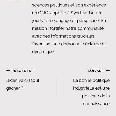
sciences politiques et son expérience
en ONG, apporte à Syndicat Unl un
journalisme engagé et perspicace. Sa
mission : fortifier notre communauté
avec des informations cruciales,
favorisant une démocratie éclairée et
dynamique.
Navigation
PRÉCÉDENT
SUIVANT
de
Biden va-t-il tout
La bonne politique
gâcher ?
industrielle est une
l’article
politique de la
connaissance