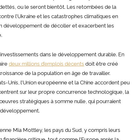
ttés, ou le seront bientôt. Les retombées de la
ntre l’Ukraine et les catastrophes climatiques en
développement de décoller et exacerbent les
.
es investissements dans le développement durable. En
aire
deux millions d’emplois décents
doit être créé
roissance de la population en âge de travailler.
ts-Unis, l’Union européenne et la Chine accordent peu
concentrent sur leur propre concurrence technologique, la
anœuvres stratégiques à somme nulle, qui pourraient
en développement.
enne Mia Mottley, les pays du Sud, y compris leurs
on financière critique, tout comme l’Europe après la