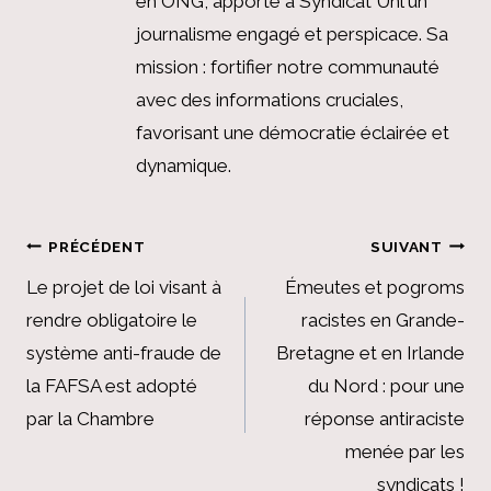
en ONG, apporte à Syndicat Unl un
journalisme engagé et perspicace. Sa
mission : fortifier notre communauté
avec des informations cruciales,
favorisant une démocratie éclairée et
dynamique.
Navigation
PRÉCÉDENT
SUIVANT
de
Le projet de loi visant à
Émeutes et pogroms
rendre obligatoire le
racistes en Grande-
l’article
système anti-fraude de
Bretagne et en Irlande
la FAFSA est adopté
du Nord : pour une
par la Chambre
réponse antiraciste
menée par les
syndicats !