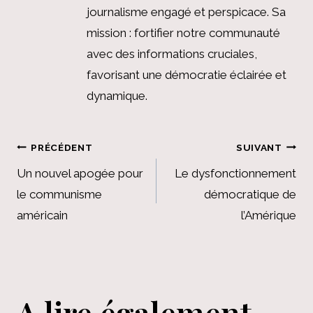
journalisme engagé et perspicace. Sa
mission : fortifier notre communauté
avec des informations cruciales,
favorisant une démocratie éclairée et
dynamique.
Navigation
PRÉCÉDENT
SUIVANT
de
Un nouvel apogée pour
Le dysfonctionnement
le communisme
démocratique de
l’article
américain
l’Amérique
A lire également