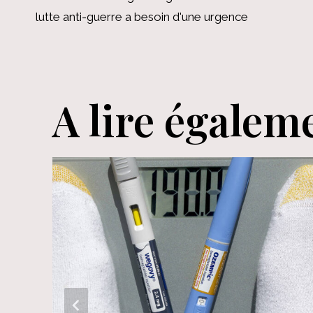
de
lutte anti-guerre a besoin d'une urgence
l’article
A lire égalem