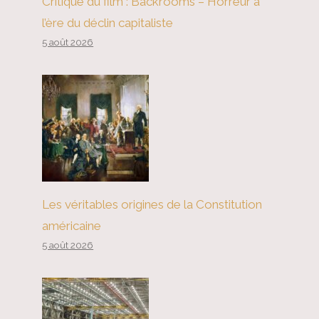
Critique du film : Backrooms – Horreur à
l’ère du déclin capitaliste
5 août 2026
Dieu – C’est vraiment brutal ici :
Ticketmaster et le capitalisme
ruinent l’industrie de la musique
Les véritables origines de la Constitution
américaine
5 août 2026