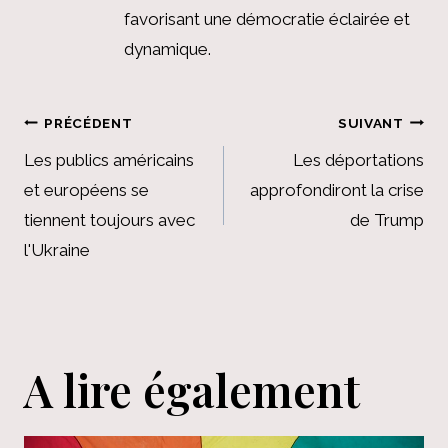
favorisant une démocratie éclairée et
dynamique.
Navigation
PRÉCÉDENT
SUIVANT
de
Les publics américains
Les déportations
et européens se
approfondiront la crise
l’article
tiennent toujours avec
de Trump
l'Ukraine
A lire également