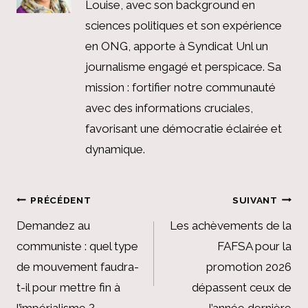
Louise, avec son background en
sciences politiques et son expérience
en ONG, apporte à Syndicat Unl un
journalisme engagé et perspicace. Sa
mission : fortifier notre communauté
avec des informations cruciales,
favorisant une démocratie éclairée et
dynamique.
Navigation
PRÉCÉDENT
SUIVANT
de
Demandez au
Les achèvements de la
communiste : quel type
FAFSA pour la
l’article
de mouvement faudra-
promotion 2026
t-il pour mettre fin à
dépassent ceux de