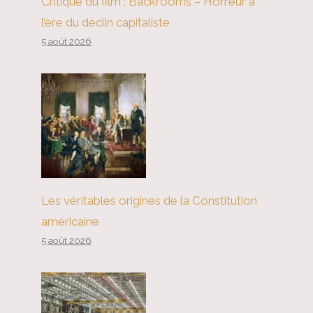
Critique du film : Backrooms – Horreur à
l’ère du déclin capitaliste
5 août 2026
L’économie américaine sera-t-elle
le moteur de la croissance
mondiale cette année ?
Les véritables origines de la Constitution
américaine
5 août 2026