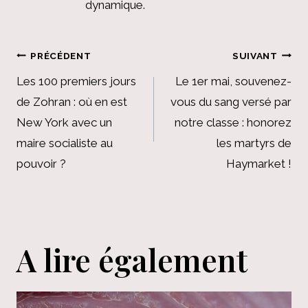
dynamique.
Navigation
PRÉCÉDENT
SUIVANT
de
Les 100 premiers jours
Le 1er mai, souvenez-
de Zohran : où en est
vous du sang versé par
l’article
New York avec un
notre classe : honorez
maire socialiste au
les martyrs de
pouvoir ?
Haymarket !
A lire également