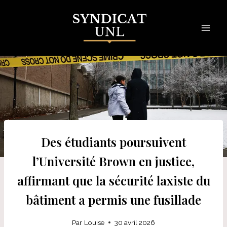
Skip
to
content
Des étudiants poursuivent
l’Université Brown en justice,
affirmant que la sécurité laxiste du
bâtiment a permis une fusillade
Par
Louise
30 avril 2026