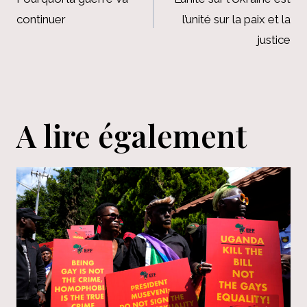
de
continuer
l’unité sur la paix et la
l’article
justice
A lire également