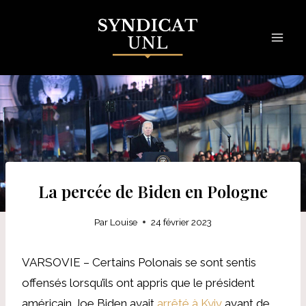
Skip
to
content
La percée de Biden en Pologne
Par
Louise
24 février 2023
VARSOVIE – Certains Polonais se sont sentis
offensés lorsqu’ils ont appris que le président
américain Joe Biden avait
arrêté à Kyiv
avant de