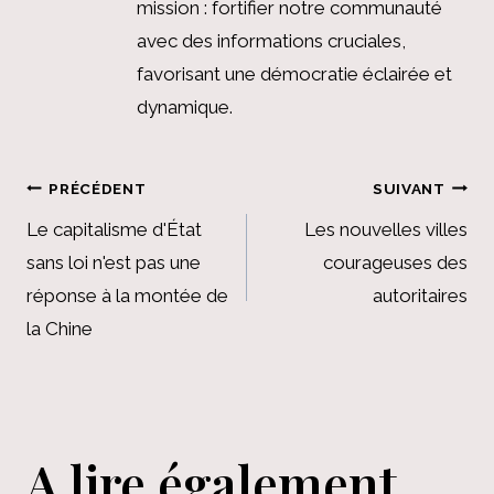
mission : fortifier notre communauté
avec des informations cruciales,
favorisant une démocratie éclairée et
dynamique.
Navigation
PRÉCÉDENT
SUIVANT
de
Le capitalisme d'État
Les nouvelles villes
sans loi n'est pas une
courageuses des
l’article
réponse à la montée de
autoritaires
la Chine
A lire également