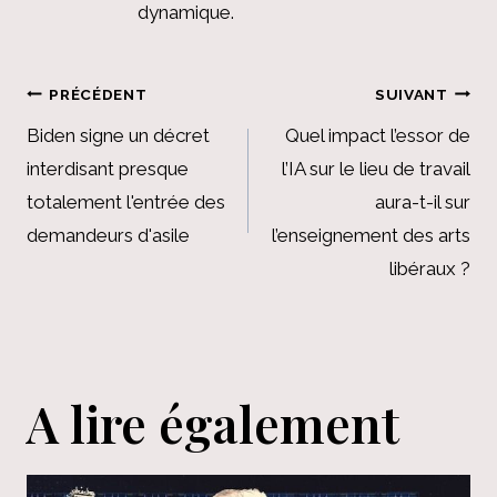
dynamique.
Navigation
PRÉCÉDENT
SUIVANT
de
Biden signe un décret
Quel impact l’essor de
interdisant presque
l’IA sur le lieu de travail
l’article
totalement l'entrée des
aura-t-il sur
demandeurs d'asile
l’enseignement des arts
libéraux ?
A lire également