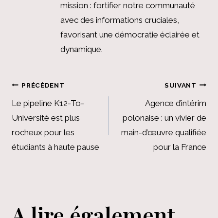
mission : fortifier notre communauté
avec des informations cruciales,
favorisant une démocratie éclairée et
dynamique.
Navigation
PRÉCÉDENT
SUIVANT
de
Le pipeline K12-To-
Agence d’intérim
Université est plus
polonaise : un vivier de
l’article
rocheux pour les
main-d’œuvre qualifiée
étudiants à haute pause
pour la France
A lire également