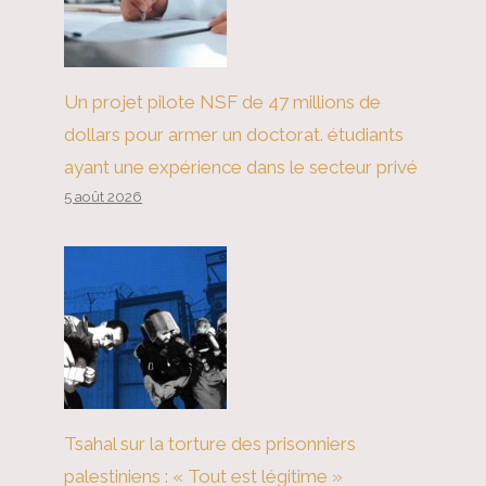
Un projet pilote NSF de 47 millions de
dollars pour armer un doctorat. étudiants
La guerre d'Israël de grande
ayant une expérience dans le secteur privé
ambition
5 août 2026
Tsahal sur la torture des prisonniers
palestiniens : « Tout est légitime »