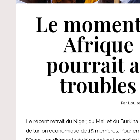
Le moment 
Afrique 
pourrait a
troubles
Par
Louis
Le récent retrait du Niger, du Mali et du Burk
de l’union économique de 15 membres. Pour empê
l’Ouest, les dirigeants du bloc doivent accroître