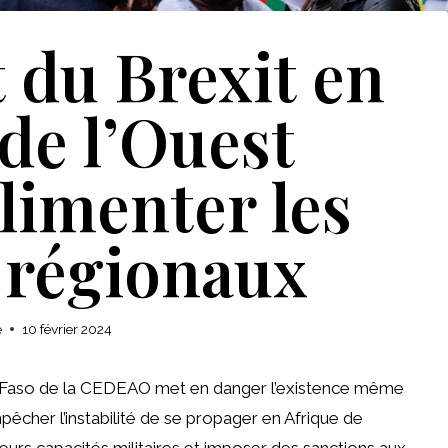
du Brexit en
de l’Ouest
limenter les
 régionaux
e
10 février 2024
ina Faso de la CEDEAO met en danger l’existence même
cher l’instabilité de se propager en Afrique de
 leurs capacités militaires et imposer des sanctions aux