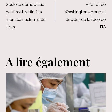
de
Seule la démocratie
«L'effet de
peut mettre fin à la
Washington» pourrait
l’article
menace nucléaire de
décider de la race de
l'Iran
l'IA
A lire également