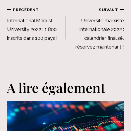
Navigation
PRÉCÉDENT
SUIVANT
de
International Marxist
Université marxiste
University 2022 : 1 800
internationale 2022 :
l’article
inscrits dans 100 pays !
calendrier finalisé,
réservez maintenant !
A lire également