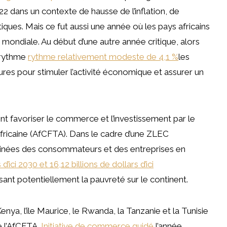
22 dans un contexte de hausse de l’inflation, de
ques. Mais ce fut aussi une année où les pays africains
e mondiale. Au début d’une autre année critique, alors
 rythme
rythme relativement modeste de 4,1 %
les
s pour stimuler l’activité économique et assurer un
t favoriser le commerce et l’investissement par le
africaine (AfCFTA). Dans le cadre d’une ZLEC
inées des consommateurs et des entreprises en
 d’ici 2030 et 16,12 billions de dollars d’ici
sant potentiellement la pauvreté sur le continent.
enya, l’île Maurice, le Rwanda, la Tanzanie et la Tunisie
 l’AfCFTA.
Initiative de commerce guidé
l’année