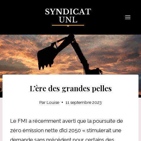
Skip
to
content
L’ère des grandes pelles
Par
Louise
11 septembre 2023
Le FMI a récemment averti que la poursuite de
zéro émission nette d’ici 2050 « stimulerait une
demande sans précédent pour certains des