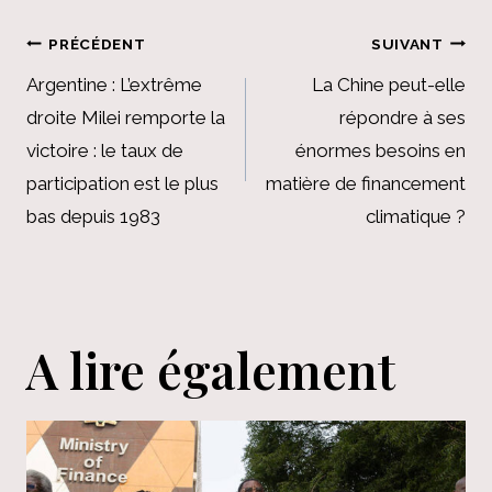
Navigation
PRÉCÉDENT
SUIVANT
de
Argentine : L’extrême
La Chine peut-elle
droite Milei remporte la
répondre à ses
l’article
victoire : le taux de
énormes besoins en
participation est le plus
matière de financement
bas depuis 1983
climatique ?
A lire également