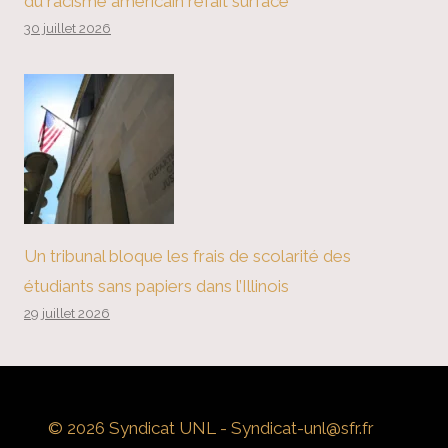
du racisme américain refait surface
30 juillet 2026
Un tribunal bloque les frais de scolarité des
étudiants sans papiers dans l’Illinois
29 juillet 2026
© 2026 Syndicat UNL - Syndicat-unl@sfr.fr