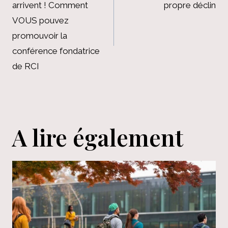
arrivent ! Comment
propre déclin
l’article
VOUS pouvez
promouvoir la
conférence fondatrice
de RCI
A lire également