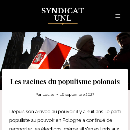
Skip
to
content
Les racines du populisme polonais
Par
Louise
16 septembre 2023
Depuis son arrivée au pouvoir il y a huit ans, le parti
populiste au pouvoir en Pologne a continué de
remporter les élections, même s’il s’en est pris aux