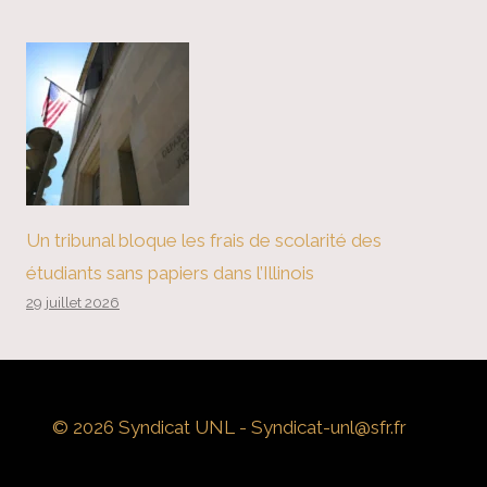
Un tribunal bloque les frais de scolarité des
étudiants sans papiers dans l’Illinois
29 juillet 2026
© 2026 Syndicat UNL - Syndicat-unl@sfr.fr