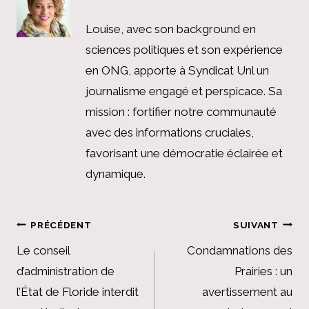
Louise, avec son background en
sciences politiques et son expérience
en ONG, apporte à Syndicat Unl un
journalisme engagé et perspicace. Sa
mission : fortifier notre communauté
avec des informations cruciales,
favorisant une démocratie éclairée et
dynamique.
Navigation
PRÉCÉDENT
SUIVANT
de
Le conseil
Condamnations des
d’administration de
Prairies : un
l’article
l’État de Floride interdit
avertissement au