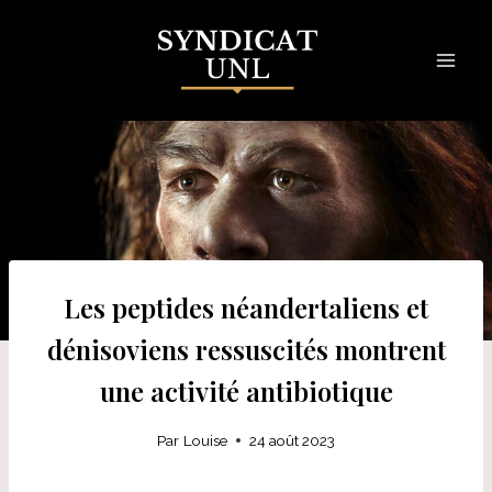
Skip
to
content
Les peptides néandertaliens et
dénisoviens ressuscités montrent
une activité antibiotique
Par
Louise
24 août 2023