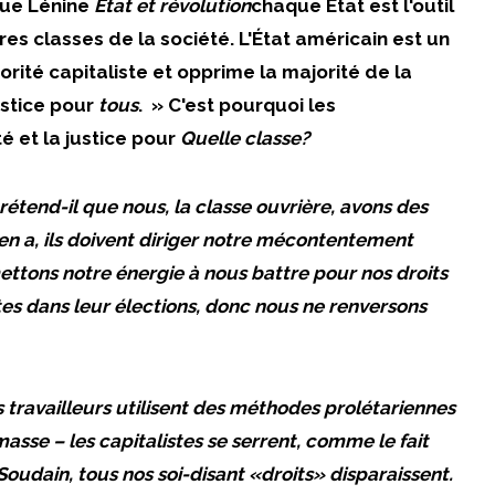
que Lénine
État et révolution
chaque État est l'outil
es classes de la société. L'État américain est un
inorité capitaliste et opprime la majorité de la
justice pour
tous
. » C'est pourquoi les
 et la justice pour
Quelle classe?
tend-il que nous, la classe ouvrière, avons des
y en a, ils doivent diriger notre mécontentement
ettons notre énergie à nous battre pour nos droits
tes dans
leur
élections, donc nous ne renversons
 travailleurs utilisent des méthodes prolétariennes
sse – les capitalistes se serrent, comme le fait
Soudain, tous nos soi-disant «droits» disparaissent.