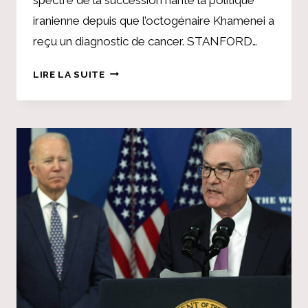
iranienne depuis que l’octogénaire Khamenei a
reçu un diagnostic de cancer. STANFORD…
LA
LIRE LA SUITE
CRISE
DE
SUCCESSION
EN
IRAN
EST
UNE
CRISE
DE
LÉGITIMITÉ