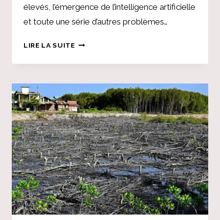
élevés, l’émergence de l’intelligence artificielle
et toute une série d’autres problèmes…
LES
LIRE LA SUITE
UNIVERSITÉS
D’ARTS
LIBÉRAUX
DOIVENT
INTÉGRER
DES
SERVICES
D’ORIENTATION
PROFESSIONNELLE
TOUT
AU
LONG
DE
LA
VIE