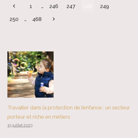
Page
L’IA
Previous
1
…
246
247
248
249
navigation
Page
Next
250
…
468
Page
Travailler dans la protection de l’enfance : un secteur
porteur et riche en métiers
15 juillet 2023