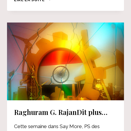
COMMUNISTES
FAVORISENT-
ILS
LA
VIOLENCE
?
–
LE
COMMUNISTE
Raghuram G. RajanDit plus…
Cette semaine dans Say More, PS des