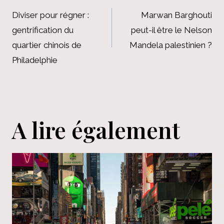
de
Diviser pour régner :
Marwan Barghouti
gentrification du
peut-il être le Nelson
l’article
quartier chinois de
Mandela palestinien ?
Philadelphie
A lire également