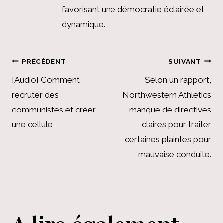
favorisant une démocratie éclairée et
dynamique.
Navigation
PRÉCÉDENT
SUIVANT
de
[Audio] Comment
Selon un rapport,
recruter des
Northwestern Athletics
l’article
communistes et créer
manque de directives
une cellule
claires pour traiter
certaines plaintes pour
mauvaise conduite.