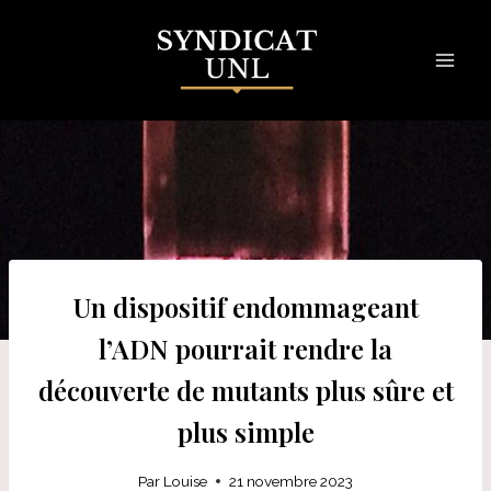
Skip
to
content
Un dispositif endommageant
l’ADN pourrait rendre la
découverte de mutants plus sûre et
plus simple
Par
Louise
21 novembre 2023