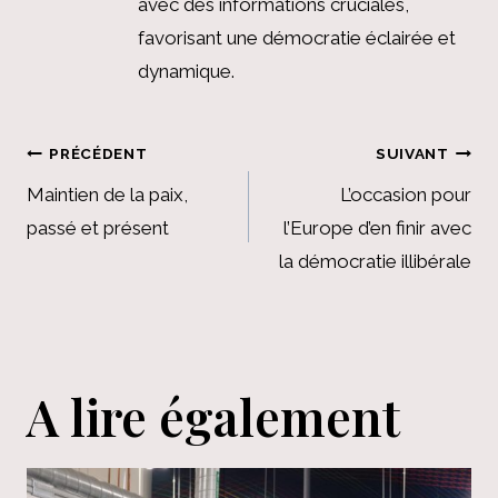
avec des informations cruciales,
favorisant une démocratie éclairée et
dynamique.
Navigation
PRÉCÉDENT
SUIVANT
de
Maintien de la paix,
L’occasion pour
passé et présent
l’Europe d’en finir avec
l’article
la démocratie illibérale
A lire également