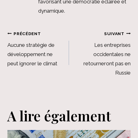
favorisant une démocratie éclairée et
dynamique.
Navigation
PRÉCÉDENT
SUIVANT
de
Aucune stratégie de
Les entreprises
développement ne
occidentales ne
l’article
peut ignorer le climat
retourneront pas en
Russie
A lire également