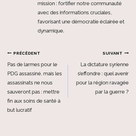
mission : fortifier notre communauté
avec des informations cruciales,
favorisant une démocratie éclairée et
dynamique.
Navigation
PRÉCÉDENT
SUIVANT
de
Pas de larmes pour le
La dictature syrienne
PDG assassiné, mais les
s’effondre : quel avenir
l’article
assassinats ne nous
pour la région ravagée
sauveront pas : mettre
par la guerre ?
fin aux soins de santé à
but lucratif