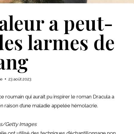
aleur a peut-
des larmes de
ang
se
23 août 2023
nce roumain qui aurait pu inspirer le roman Dracula a
 en raison d’une maladie appelée hémolacrie.
es/Getty Images
alie ont utilisé des techniques d’échantillonnage non