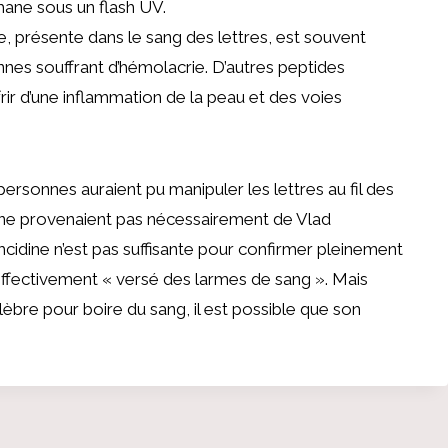
phane sous un flash UV.
 présente dans le sang des lettres, est souvent
es souffrant d’hémolacrie. D’autres peptides
rir d’une inflammation de la peau et des voies
sonnes auraient pu manipuler les lettres au fil des
s ne provenaient pas nécessairement de Vlad
mcidine n’est pas suffisante pour confirmer pleinement
 effectivement « versé des larmes de sang ». Mais
lèbre pour boire du sang, il est possible que son