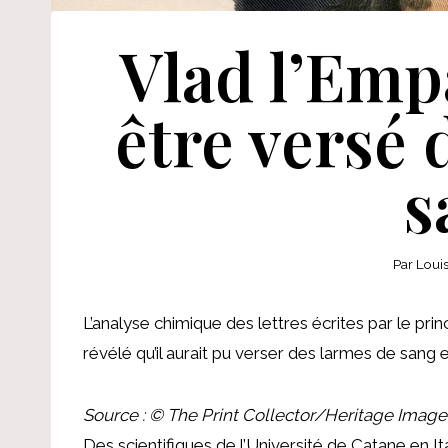
Vlad l’Emp
être versé 
s
Par
Loui
L’analyse chimique des lettres écrites par le pri
révélé qu’il aurait pu verser des larmes de sang
Source : © The Print Collector/Heritage Imag
Des scientifiques de l’Université de Catane en It