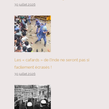
30 juillet 2026
Les « cafards » de l’Inde ne seront pas si
L’organisme de surveillance
facilement écrasés !
fédéral signale les risques liés
30 juillet 2026
aux plans de paiement des frais
de scolarité