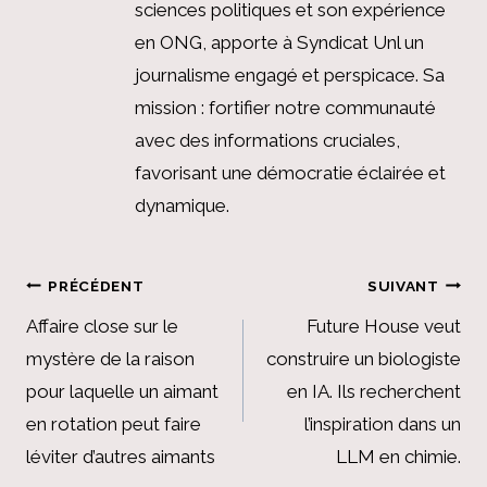
sciences politiques et son expérience
en ONG, apporte à Syndicat Unl un
journalisme engagé et perspicace. Sa
mission : fortifier notre communauté
avec des informations cruciales,
favorisant une démocratie éclairée et
dynamique.
Navigation
PRÉCÉDENT
SUIVANT
de
Affaire close sur le
Future House veut
mystère de la raison
construire un biologiste
l’article
pour laquelle un aimant
en IA. Ils recherchent
en rotation peut faire
l’inspiration dans un
léviter d’autres aimants
LLM en chimie.