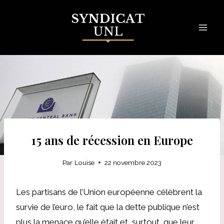
Skip
to
content
15 ans de récession en Europe
Par
Louise
22 novembre 2023
Les partisans de l’Union européenne célèbrent la
survie de l’euro, le fait que la dette publique n’est
plus la menace qu’elle était et, surtout, que leur