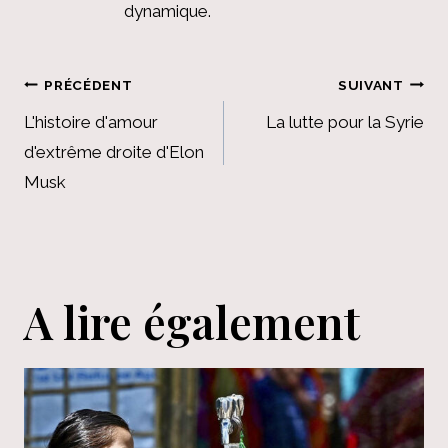
dynamique.
Navigation
PRÉCÉDENT
SUIVANT
de
L'histoire d'amour
La lutte pour la Syrie
d'extrême droite d'Elon
l’article
Musk
A lire également