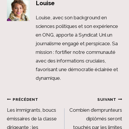
Louise
Louise, avec son background en
sciences politiques et son expérience
en ONG, apporte à Syndicat Unl un
journalisme engagé et perspicace. Sa
mission : fortifier notre communauté
avec des informations cruciales,
favorisant une démocratie éclairée et
dynamique.
Navigation
PRÉCÉDENT
SUIVANT
de
Les immigrants, boucs
Combien d’emprunteurs
émissaires de la classe
diplômés seront
l’article
dirigeante : les
touchés par les limites