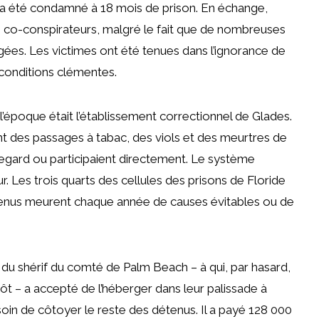
 il a été condamné à 18 mois de prison. En échange,
les co-conspirateurs, malgré le fait que de nombreuses
ées. Les victimes ont été tenues dans l’ignorance de
 conditions clémentes.
l’époque était l’établissement correctionnel de Glades.
nt des passages à tabac, des viols et des meurtres de
regard ou participaient directement. Le système
eur. Les trois quarts des cellules des prisons de Floride
étenus meurent chaque année de causes évitables ou de
u du shérif du comté de Palm Beach – à qui, par hasard,
tôt – a accepté de l’héberger dans leur palissade à
soin de côtoyer le reste des détenus. Il a payé 128 000