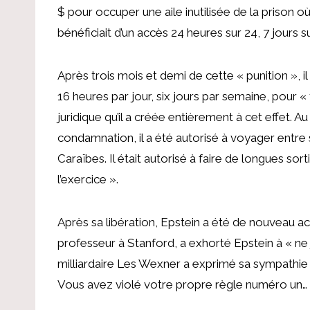
$ pour occuper une aile inutilisée de la prison où 
bénéficiait d’un accès 24 heures sur 24, 7 jours s
Après trois mois et demi de cette « punition », il
16 heures par jour, six jours par semaine, pour « 
juridique qu’il a créée entièrement à cet effet. Au
condamnation, il a été autorisé à voyager entre
Caraïbes. Il était autorisé à faire de longues sor
l’exercice ».
Après sa libération, Epstein a été de nouveau acc
professeur à Stanford, a exhorté Epstein à « ne 
milliardaire Les Wexner a exprimé sa sympathie : 
Vous avez violé votre propre règle numéro un… 