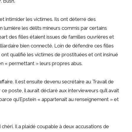
. Bush.
et intimider les victimes. Ils ont déterré des
en lumière les délits mineurs commis par certains
part des filles étaient issues de familles ouvrières et
liardaire bien connecté. Loin de défendre ces filles
 ont qualifié les victimes de prostituées et ont insinué
n « permettant » leurs propres abus.
faire. Il est ensuite devenu secrétaire au Travail de
 poste, il aurait déclaré aux intervieweurs qu’il avait
parce qu’Epstein « appartenait au renseignement » et
chéri. Il a plaidé coupable à deux accusations de