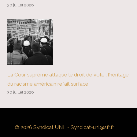
30 juillet 2026
La Cour suprême attaque le droit de vote : l’héritage
du racisme américain refait surface
30 juillet 2026
© 2026 Syndicat UNL - Syndicat-unl@sfr.fr